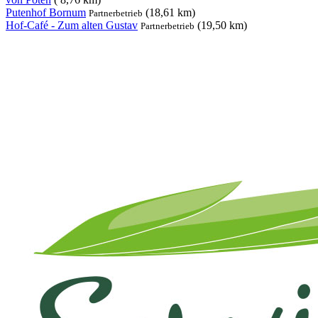
Putenhof Bornum
(18,61 km)
Partnerbetrieb
Hof-Café - Zum alten Gustav
(19,50 km)
Partnerbetrieb