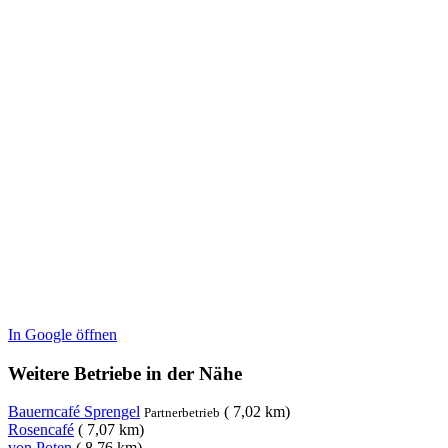
In Google öffnen
Weitere Betriebe in der Nähe
Bauerncafé Sprengel
( 7,02 km)
Partnerbetrieb
Rosencafé
( 7,07 km)
von Poten
( 8,76 km)