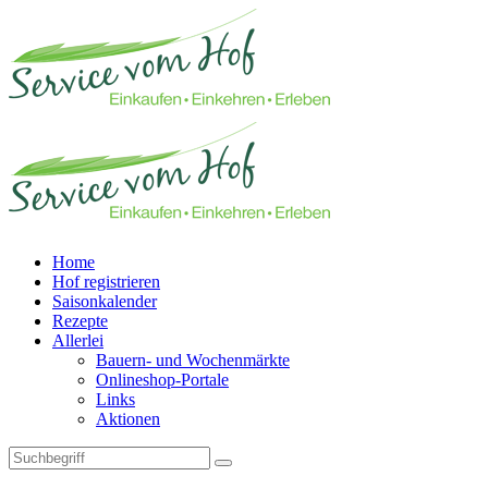
Home
Hof registrieren
Saisonkalender
Rezepte
Allerlei
Bauern- und Wochenmärkte
Onlineshop-Portale
Links
Aktionen
Technisches Feld: Suchfeld
Technisches Feld: Suchbutton
Suche absenden