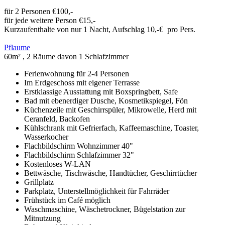
für 2 Personen €100,-
für jede weitere Person €15,-
Kurzaufenthalte von nur 1 Nacht, Aufschlag 10,-€ pro Pers.
Pflaume
60m² , 2 Räume davon 1 Schlafzimmer
Ferienwohnung für 2-4 Personen
Im Erdgeschoss mit eigener Terrasse
Erstklassige Ausstattung mit Boxspringbett, Safe
Bad mit ebenerdiger Dusche, Kosmetikspiegel, Fön
Küchenzeile mit Geschirrspüler, Mikrowelle, Herd mit
Ceranfeld, Backofen
Kühlschrank mit Gefrierfach, Kaffeemaschine, Toaster,
Wasserkocher
Flachbildschirm Wohnzimmer 40"
Flachbildschirm Schlafzimmer 32"
Kostenloses W-LAN
Bettwäsche, Tischwäsche, Handtücher, Geschirrtücher
Grillplatz
Parkplatz, Unterstellmöglichkeit für Fahrräder
Frühstück im Café möglich
Waschmaschine, Wäschetrockner, Bügelstation zur
Mitnutzung