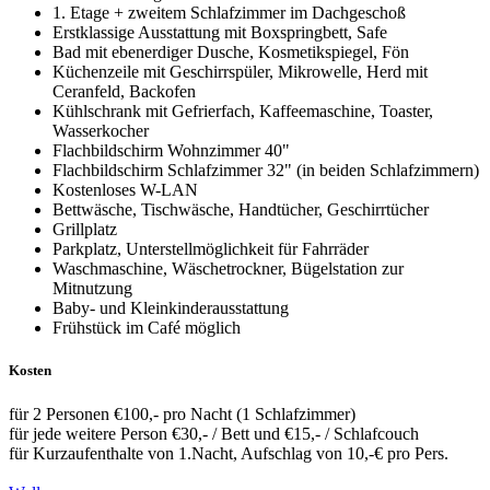
1. Etage + zweitem Schlafzimmer im Dachgeschoß
Erstklassige Ausstattung mit Boxspringbett, Safe
Bad mit ebenerdiger Dusche, Kosmetikspiegel, Fön
Küchenzeile mit Geschirrspüler, Mikrowelle, Herd mit
Ceranfeld, Backofen
Kühlschrank mit Gefrierfach, Kaffeemaschine, Toaster,
Wasserkocher
Flachbildschirm Wohnzimmer 40"
Flachbildschirm Schlafzimmer 32" (in beiden Schlafzimmern)
Kostenloses W-LAN
Bettwäsche, Tischwäsche, Handtücher, Geschirrtücher
Grillplatz
Parkplatz, Unterstellmöglichkeit für Fahrräder
Waschmaschine, Wäschetrockner, Bügelstation zur
Mitnutzung
Baby- und Kleinkinderausstattung
Frühstück im Café möglich
Kosten
für 2 Personen €100,- pro Nacht (1 Schlafzimmer)
für jede weitere Person €30,- / Bett und €15,- / Schlafcouch
für Kurzaufenthalte von 1.Nacht, Aufschlag von 10,-€ pro Pers.