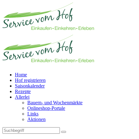
Home
Hof registrieren
Saisonkalender
Rezepte
Allerlei
Bauern- und Wochenmärkte
Onlineshop-Portale
Links
Aktionen
Technisches Feld: Suchfeld
Technisches Feld: Suchbutton
Suche absenden