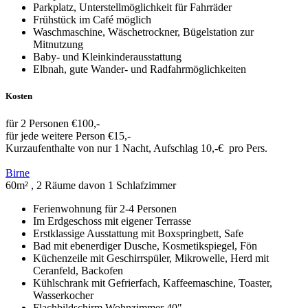
Parkplatz, Unterstellmöglichkeit für Fahrräder
Frühstück im Café möglich
Waschmaschine, Wäschetrockner, Bügelstation zur
Mitnutzung
Baby- und Kleinkinderausstattung
Elbnah, gute Wander- und Radfahrmöglichkeiten
Kosten
für 2 Personen €100,-
für jede weitere Person €15,-
Kurzaufenthalte von nur 1 Nacht, Aufschlag 10,-€ pro Pers.
Birne
60m² , 2 Räume davon 1 Schlafzimmer
Ferienwohnung für 2-4 Personen
Im Erdgeschoss mit eigener Terrasse
Erstklassige Ausstattung mit Boxspringbett, Safe
Bad mit ebenerdiger Dusche, Kosmetikspiegel, Fön
Küchenzeile mit Geschirrspüler, Mikrowelle, Herd mit
Ceranfeld, Backofen
Kühlschrank mit Gefrierfach, Kaffeemaschine, Toaster,
Wasserkocher
Flachbildschirm Wohnzimmer 40"