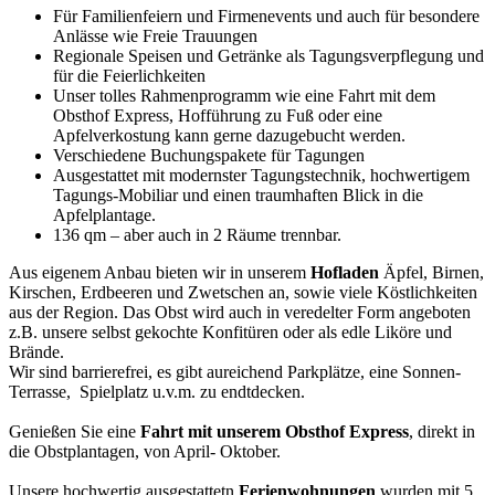
Für Familienfeiern und Firmenevents und auch für besondere
Anlässe wie Freie Trauungen
Regionale Speisen und Getränke als Tagungsverpflegung und
für die Feierlichkeiten
Unser tolles Rahmenprogramm wie eine Fahrt mit dem
Obsthof Express, Hofführung zu Fuß oder eine
Apfelverkostung kann gerne dazugebucht werden.
Verschiedene Buchungspakete für Tagungen
Ausgestattet mit modernster Tagungstechnik, hochwertigem
Tagungs-Mobiliar und einen traumhaften Blick in die
Apfelplantage.
136 qm – aber auch in 2 Räume trennbar.
Aus eigenem Anbau bieten wir in unserem
Hofladen
Äpfel, Birnen,
Kirschen, Erdbeeren und Zwetschen an, sowie viele Köstlichkeiten
aus der Region. Das Obst wird auch in veredelter Form angeboten
z.B. unsere selbst gekochte Konfitüren oder als edle Liköre und
Brände.
Wir sind barrierefrei, es gibt aureichend Parkplätze, eine Sonnen-
Terrasse, Spielplatz u.v.m. zu endtdecken.
Genießen Sie eine
Fahrt mit unserem Obsthof Express
, direkt in
die Obstplantagen, von April- Oktober.
Unsere hochwertig ausgestattetn
Ferienwohnungen
wurden mit 5