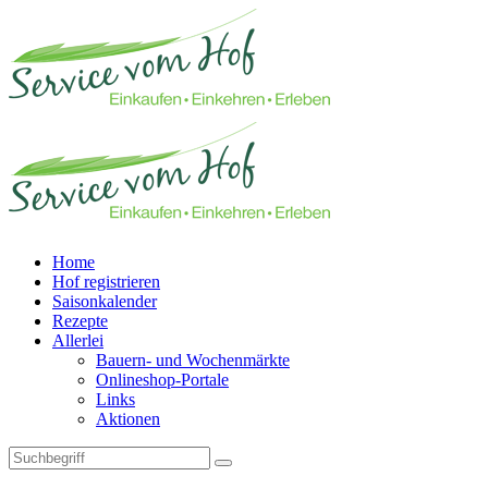
Home
Hof registrieren
Saisonkalender
Rezepte
Allerlei
Bauern- und Wochenmärkte
Onlineshop-Portale
Links
Aktionen
Technisches Feld: Suchfeld
Technisches Feld: Suchbutton
Suche absenden