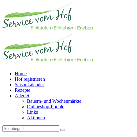
Home
Hof registrieren
Saisonkalender
Rezepte
Allerlei
Bauern- und Wochenmärkte
Onlineshop-Portale
Links
Aktionen
Technisches Feld: Suchfeld
Technisches Feld: Suchbutton
Suche absenden