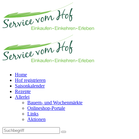
Home
Hof registrieren
Saisonkalender
Rezepte
Allerlei
Bauern- und Wochenmärkte
Onlineshop-Portale
Links
Aktionen
Technisches Feld: Suchfeld
Technisches Feld: Suchbutton
Suche absenden