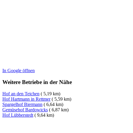
In Google öffnen
Weitere Betriebe in der Nähe
Hof an den Teichen
( 5,19 km)
Hof Hartmann in Rettmer
( 5,59 km)
Spargelhof Biermann
( 6,64 km)
Gemüsehof Bardowicks
( 6,87 km)
Hof Lübberstedt
( 9,64 km)