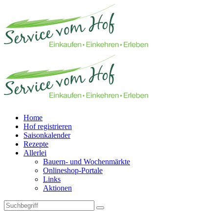
Home
Hof registrieren
Saisonkalender
Rezepte
Allerlei
Bauern- und Wochenmärkte
Onlineshop-Portale
Links
Aktionen
Technisches Feld: Suchfeld
Technisches Feld: Suchbutton
Suche absenden