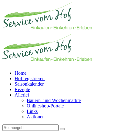
Home
Hof registrieren
Saisonkalender
Rezepte
Allerlei
Bauern- und Wochenmärkte
Onlineshop-Portale
Links
Aktionen
Technisches Feld: Suchfeld
Technisches Feld: Suchbutton
Suche absenden